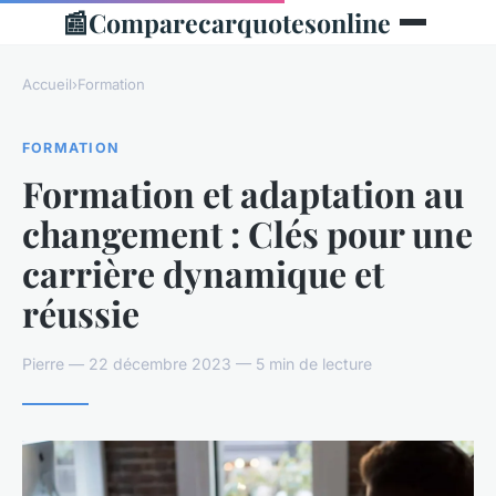
📰
Comparecarquotesonline
Accueil
›
Formation
FORMATION
Formation et adaptation au
changement : Clés pour une
carrière dynamique et
réussie
Pierre — 22 décembre 2023 — 5 min de lecture