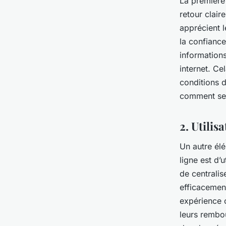
La première 
retour clair
apprécient l
la confiance
informations
internet. Ce
conditions d
comment se 
2. Utilis
Un autre él
ligne est d’
de centralis
efficacemen
expérience c
leurs rembou