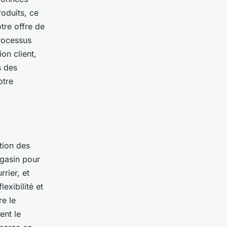
oduits, ce
tre offre de
processus
on client,
s des
otre
tion des
agasin pour
rier, et
exibilité et
re le
ent le