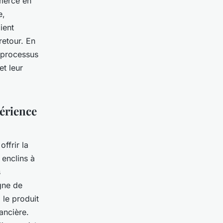
mmerce en
e,
ient
retour. En
 processus
et leur
périence
ffrir la
 enclins à
s
gne de
 le produit
ancière.