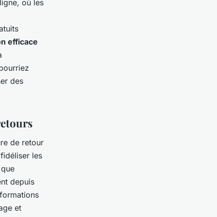
ligne, où les
.
atuits
n efficace
a
 pourriez
ser des
retours
re de retour
idéliser les
e que
ent depuis
nformations
age et