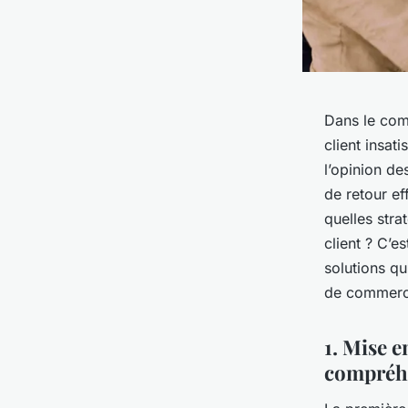
Dans le comm
client insat
l’opinion de
de retour ef
quelles stra
client ? C’e
solutions qu
de commerce
1. Mise e
compréh