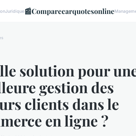
📰
Comparecarquotesonline
ion
Juridique
Manageme
es
le solution pour un
leure gestion des
urs clients dans le
merce en ligne ?