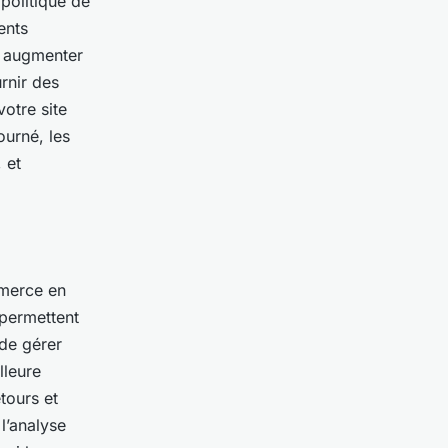
politique de
ents
 à augmenter
urnir des
votre site
ourné, les
 et
mmerce en
 permettent
 de gérer
lleure
etours et
 l’analyse