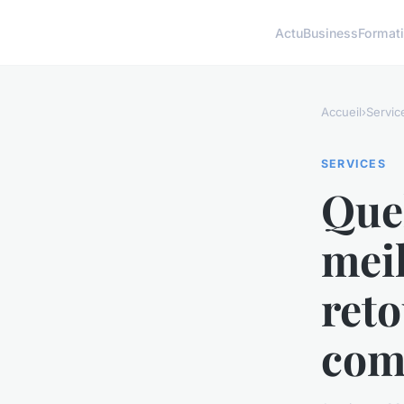
Actu
Business
Format
Accueil
›
Servic
SERVICES
Quel
meil
reto
com