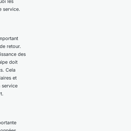
oi les
 service.
important
de retour.
aissance des
ipe doit
s. Cela
aires et
n service
t.
portante
 données