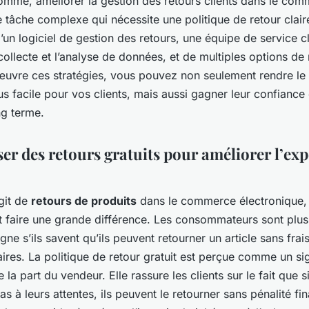
omme, améliorer la gestion des retours clients dans le co
e tâche complexe qui nécessite une politique de retour clair
n d’un logiciel de gestion des retours, une équipe de service cl
 collecte et l’analyse de données, et de multiples options de 
œuvre ces stratégies, vous pouvez non seulement rendre le
us facile pour vos clients, mais aussi gagner leur confiance 
ong terme.
ser des retours gratuits pour améliorer l’ex
agit de
retours de produits
dans le commerce électronique, o
t faire une grande différence. Les consommateurs sont plus
igne s’ils savent qu’ils peuvent retourner un article sans frai
ires. La politique de retour gratuit est perçue comme un si
 la part du vendeur. Elle rassure les clients sur le fait que si
s à leurs attentes, ils peuvent le retourner sans pénalité fin