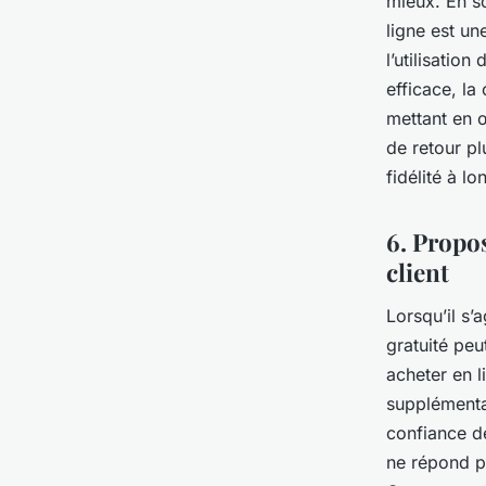
mieux. En s
ligne est un
l’utilisatio
efficace, la
mettant en 
de retour pl
fidélité à l
6. Propo
client
Lorsqu’il s’
gratuité peu
acheter en l
supplémenta
confiance de
ne répond pa