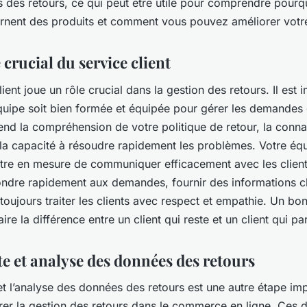
 des retours, ce qui peut être utile pour comprendre pourqu
ournent des produits et comment vous pouvez améliorer votre
e crucial du service client
lient joue un rôle crucial dans la gestion des retours. Il est 
quipe soit bien formée et équipée pour gérer les demandes 
nd la compréhension de votre politique de retour, la conn
 la capacité à résoudre rapidement les problèmes. Votre équ
tre en mesure de communiquer efficacement avec les client
ondre rapidement aux demandes, fournir des informations cl
 toujours traiter les clients avec respect et empathie. Un bo
aire la différence entre un client qui reste et un client qui par
te et analyse des données des retours
et l’analyse des données des retours est une autre étape im
rer la gestion des retours dans le commerce en ligne. Ces