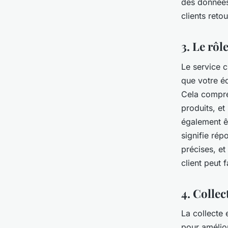
des données
clients ret
3. Le rôl
Le service c
que votre é
Cela compre
produits, et
également ê
signifie rép
précises, et
client peut f
4. Collec
La collecte 
pour amélio