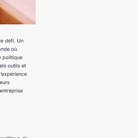
le défi. Un
monde où
e politique
ls outils et
 l’expérience
ieurs
 entreprise