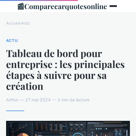
📰
Comparecarquotesonline
Accueil
›
Actu
ACTU
Tableau de bord pour
entreprise : les principales
étapes à suivre pour sa
création
Arthur — 27 mai 2024 — 3 min de lecture